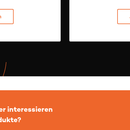
n
r interessieren
odukte?