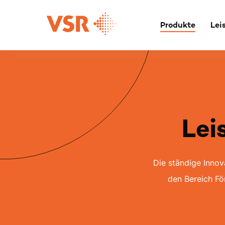
Skip
to
Produkte
Lei
content
Lei
Die ständige Inno
den Bereich F