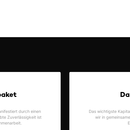
paket
Da
nifestiert durch einen
Das wichtigste Kapita
te Zuverlässigkeit ist
wir in gemeinsame
mmenarbeit.
E